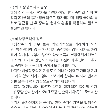
(2)
해외 상장주식의 경우
.
해외 상장주식의 평가도 마찬가지입니다
증여일 전과 후
2
,
각각
개월의 종가 평균액으로 평가되는데
해당 국가의 통
화로 평균을 낸 후 증여일 현재의 환율을 적용하여 원화로
.
환산하면 됩니다
(3)
비상장주식의 경우
비상장주식의 경우 보통 액면가액으로 거래하게 되지
,
만
특수관계에 있는 자녀에게 증여하는 경우 시가로 거래
.
해야 합니다
그렇지 않으면 양도소득세 부당행위계산부인
,
에 의해 시가로 양양도소득세를 계산하여 추징하고
추가
.
로 증여받는 사람에게 증여세도 과세합니다
하지만 비상장주식은 자유로운 거래가 어렵고 거래량 자체
.
도 거의 없어 시가가 없다고 보아야 합니다
따라서 법에서
.
정한 보충적 평가방법으로 평가하게 됩니다
1
보충적 평가방법에 따르면
주당 평가액은 증여일 현재
(1
*2)+(1
*3)
÷5
〔
주당 순자산가지
주당 순손익가치
〕
로 계산
.
됩니다
여기서 순자산가치는 증여일 현재 순자산가액을 발행주식
,
3
총수로 나눈 값이며
순손익가치는 최근
년간 순손익액을