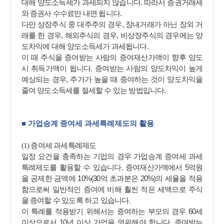
.
대해 양도소득세가 과세되지 않습니다
따라서 증권거래세
.
와 증권사 수수료만 내면 됩니다
,
다만 상장주식 중 대주주의 경우
장내거래가 아닌 장외 거
,
,
래를 한 경우
해외주식의 경우
비상장주식의 경우에는 양
.
도차익에 대해 양도소득세가 과세됩니다
이 때 주식을 증여받는 사람의 증여재산가액이 향후 양도
.
시 취득가액이 됩니다
증여받는 사람의 양도차익이 높게
,
예상되는 경우
주가가 높을 때 증여하는 것이 양도차익을
.
줄여 양도소득세를 절세할 수 있는 방법입니다
■
가업승계 증여세 과세특례제도의 활용
(1)
증여세 과세특례제도
일정 요건을 충족하는 기업의 경우 가업승계 증여세 과세
.
5
특례제도를 활용할 수 있습니다
증여재산가액에서
억원
10%(30
20%)
을 공제한 금액에
억 초과분은
의 세율을 적용
함으로써 일반적인 증여에 비해 훨씬 적은 세액으로 주식
.
을 증여할 수 있도록 하고 있습니다
60
이 특례를 적용받기 위해서는 증여하는 부모의 경우
세
10
.
이상으로서
년 이상 가업을 영위해야 합니다
증여받는