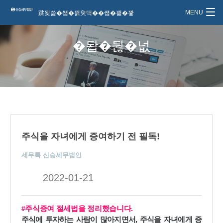
蹂묒쓽�썝�꽭臾댁��썝�꽱�꽣
�돱�뒪�넚
주식을 자녀에게 증여하기 전 필독!
세무톡 신승세무법인
2022-01-21
.
#
주식증여 절세법을 정리했습니다
,
주식에 투자하는 사람이 많아지면서
주식을 자녀에게 증