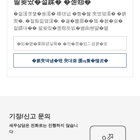
留욎땄�젙蹂� �젣怨�
�젙湲곗쟻�쑝濡� 移댄넚 �삉�뒗 臾몄옄濡� �꽭
臾�, �젙梨낆옄湲�, �궗�뾽愿��젴 �븘�슂�
젙蹂대�� 留욎땄�젣怨듯빐�뱶由쎈땲�떎
�꽭臾댁냼�떇 臾대즺 援щ룆�떊泥�
기장/신고 문의
세무상담은 전화로는 진행하지 않습니
다