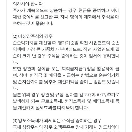
.
의하셔야 합니다
주가가 계속적으로 상승하는 경우 현금을 증여하고 이에
,
대한 증여세를 신고한 후
자녀 명의의 계좌에서 주식을 매
.
수하는 것이 좋습니다
(2)
비상장주식의 경우
순손익가치를 계산할 때 평가기준일 직전 사업연도의 순손
,
익액에 가장 큰 가중치가 부여되므로
직전 사업연도에 결
손이 크게 난 경우 주식을 증여하는 것이 절세에 유리합니
.
다
또한 정관과 상여금 또는 퇴직금지급규정을 활용하여 급
,
,
여
상여
퇴직금 및 배당을 지급하는 방법으로 순손익가치
및 순자산가치를 낮추어 재산가액을 줄이는 방법도 있습니
.
다
,
,
물론 위의 경우 정관 및 규정
절차를 검토해야 하고
추가로
,
발생하게 되는 근로소득세
퇴직소득세 및 배당소득세 등
.
을 계산하여 절세효과를 따져봐야 합니다
(3)
양도소득세가 과세되는 주식을 증여하는 경우
국내 상장주식의 경우 소액주주는 장내 거래시 양도차익에