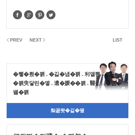
PREV
NEXT
LIST
�뼇�룄�꽭 . �긽�냽�꽭 . 利앹뿬�꽭
�꽭臾닿린�옣 . 遺�媛��꽭 . 醫낇빀�냼�
뱷�꽭
梨꾪똿�긽�떞