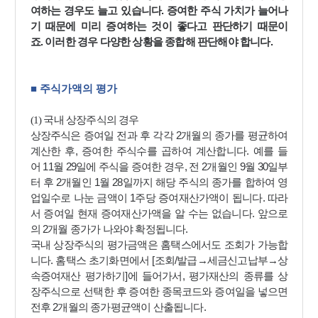
.
여하는 경우도 늘고 있습니다
증여한 주식 가치가 늘어나
기 때문에 미리 증여하는 것이 좋다고 판단하기 때문이
.
.
죠
이러한 경우 다양한 상황을 종합해 판단해야 합니다
■
주식가액의 평가
(1)
국내 상장주식의 경우
2
상장주식은 증여일 전과 후 각각
개월의 종가를 평균하여
,
.
계산한 후
증여한 주식수를 곱하여 계산합니다
예를 들
11
29
,
2
9
30
어
월
일에 주식을 증여한 경우
전
개월인
월
일부
2
1
28
터 후
개월인
월
일까지 해당 주식의 종가를 합하여 영
1
.
업일수로 나눈 금액이
주당 증여재산가액이 됩니다
따라
.
서 증여일 현재 증여재산가액을 알 수는 없습니다
앞으로
2
.
의
개월 종가가 나와야 확정됩니다
국내 상장주식의 평가금액은 홈택스에서도 조회가 가능합
.
[
/
→
→
니다
홈택스 초기화면에서
조회
발급
세금신고납부
상
]
,
속증여재산 평가하기
에 들어가서
평가재산의 종류를 상
장주식으로 선택한 후 증여한 종목코드와 증여일을 넣으면
2
.
전후
개월의 종가평균액이 산출됩니다